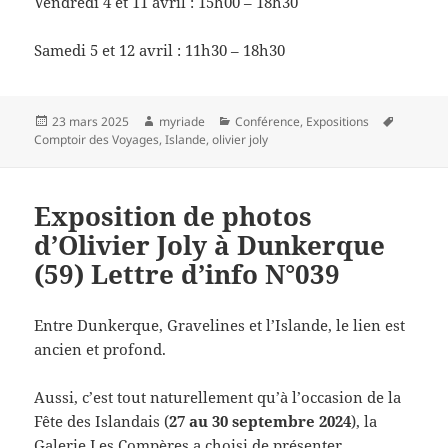
Vendredi 4 et 11 avril : 15h00 – 18h30
Samedi 5 et 12 avril : 11h30 – 18h30
Publié
Auteur
Catégories
Mots-
23 mars 2025
myriade
Conférence
,
Expositions
le
clés
Comptoir des Voyages
,
Islande
,
olivier joly
Exposition de photos
d’Olivier Joly à Dunkerque
(59) Lettre d’info N°039
Entre Dunkerque, Gravelines et l’Islande, le lien est
ancien et profond.
Aussi, c’est tout naturellement qu’à l’occasion de la
Fête des Islandais (
27 au 30 septembre 2024
), la
Galerie Les Compères a choisi de présenter