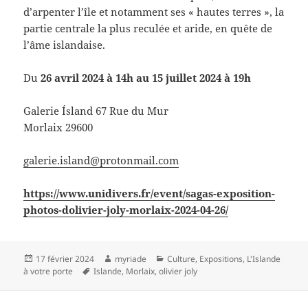
d’arpenter l’île et notamment ses « hautes terres », la
partie centrale la plus reculée et aride, en quête de
l’âme islandaise.
Du
26 avril 2024 à 14h au 15 juillet 2024 à 19h
Galerie Ísland 67 Rue du Mur
Morlaix 29600
galerie.island@protonmail.com
https://www.unidivers.fr/event/sagas-exposition-
photos-dolivier-joly-morlaix-2024-04-26/
Publié
Auteur
Catégories
17 février 2024
myriade
Culture
,
Expositions
,
L'Islande
le
Mots-
à votre porte
Islande
,
Morlaix
,
olivier joly
clés