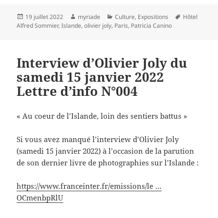
Publié
Auteur
Catégories
Mots-
19 juillet 2022
myriade
Culture
,
Expositions
Hôtel
le
clés
Alfred Sommier
,
Islande
,
olivier joly
,
Paris
,
Patricia Canino
Interview d’Olivier Joly du
samedi 15 janvier 2022
Lettre d’info N°004
« Au coeur de l’Islande, loin des sentiers battus »
Si vous avez manqué l’interview d’Olivier Joly
(samedi 15 janvier 2022) à l’occasion de la parution
de son dernier livre de photographies sur l’Islande :
https://www.franceinter.fr/emissions/le …
OCmenbpRlU