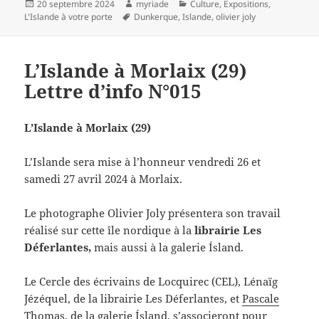
Publié
Auteur
Catégories
20 septembre 2024
myriade
Culture
,
Expositions
,
le
Mots-
L'Islande à votre porte
Dunkerque
,
Islande
,
olivier joly
clés
L’Islande à Morlaix (29)
Lettre d’info N°015
L’Islande à Morlaix (29)
L’Islande sera mise à l’honneur vendredi 26 et
samedi 27 avril 2024 à Morlaix.
Le photographe Olivier Joly présentera son travail
réalisé sur cette île nordique à la
librairie Les
Déferlantes,
mais aussi à la galerie Ísland.
Le Cercle des écrivains de Locquirec (CEL), Lénaïg
Jézéquel, de la librairie Les Déferlantes, et
Pascale
Thomas, de la galerie Ísland
, s’associeront pour