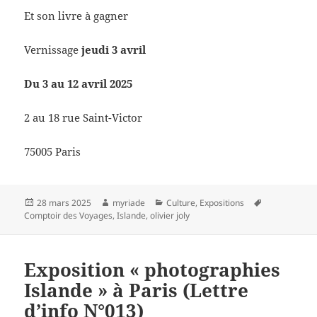
Et son livre à gagner
Vernissage
jeudi 3 avril
Du 3 au 12 avril 2025
2 au 18 rue Saint-Victor
75005 Paris
Publié
Auteur
Catégories
Mots-
28 mars 2025
myriade
Culture
,
Expositions
le
clés
Comptoir des Voyages
,
Islande
,
olivier joly
Exposition « photographies
Islande » à Paris (Lettre
d’info N°013)