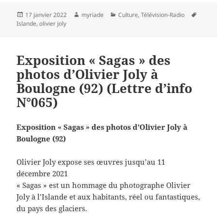
Publié
Auteur
Catégories
Mots-
17 janvier 2022
myriade
Culture
,
Télévision-Radio
le
clés
Islande
,
olivier joly
Exposition « Sagas » des
photos d’Olivier Joly à
Boulogne (92) (Lettre d’info
N°065)
Exposition « Sagas » des photos d’Olivier Joly à
Boulogne (92)
Olivier Joly expose ses œuvres jusqu’au 11
décembre 2021
« Sagas » est un hommage du photographe Olivier
Joly à l’Islande et aux habitants, réel ou fantastiques,
du pays des glaciers.