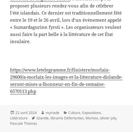
proposer plusieurs rendez-vous afin de célébrer
l’été islandais. Ce dernier est traditionnellement fêté
entre le 19 et le 26 avril, lors d’un événement appelé
« Sumardagurinn fyrsti ». Les organisateurs veulent
aussi faire la part belle à la littérature de cet État
insulaire.
https://www.letelegramme.fr/finistere/morlaix-
29600/a-morlaix-les-images-et-la-litterature-dislande-
seront-mises-a-lhonneur-en-fin-de-semaine-
6570113.php
Publié
Auteur
Catégories
22 avril 2024
myriade
Culture
,
Expositions
,
le
Mots-
Littérature
Islande
,
librairie Déferlantes
,
Morlaix
,
olivier joly
,
clés
Pascale Thomas