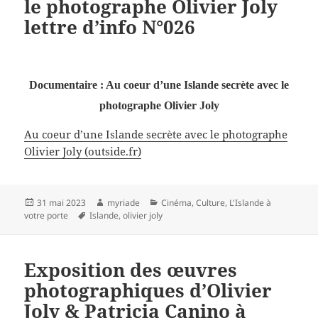
le photographe Olivier Joly
lettre d’info N°026
Documentaire : Au coeur d’une Islande secrète avec le
photographe Olivier Joly
Au coeur d’une Islande secrète avec le photographe
Olivier Joly (outside.fr)
Publié
Auteur
Catégories
31 mai 2023
myriade
Cinéma
,
Culture
,
L'Islande à
le
Mots-
votre porte
Islande
,
olivier joly
clés
Exposition des œuvres
photographiques d’Olivier
Joly & Patricia Canino à