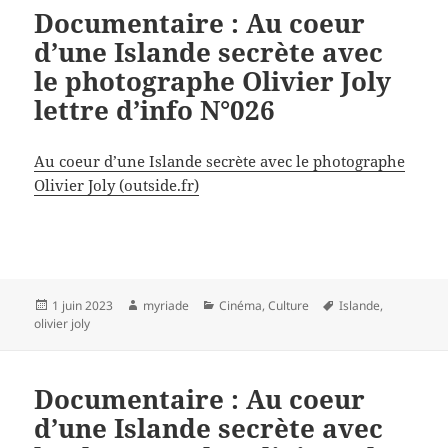
Documentaire : Au coeur
d’une Islande secrète avec
le photographe Olivier Joly
lettre d’info N°026
Au coeur d’une Islande secrète avec le photographe
Olivier Joly (outside.fr)
Publié
Auteur
Catégories
Mots-
1 juin 2023
myriade
Cinéma
,
Culture
Islande
,
le
clés
olivier joly
Documentaire : Au coeur
d’une Islande secrète avec