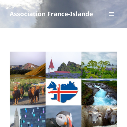
Association France-Islande
MENU
ET
WIDGETS