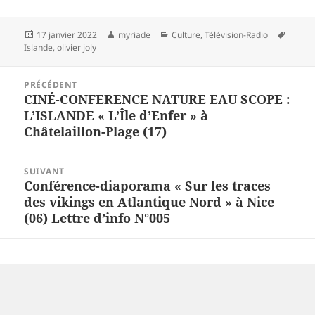
Publié
Auteur
Catégories
Mots-
17 janvier 2022
myriade
Culture
,
Télévision-Radio
le
clés
Islande
,
olivier joly
Navigation
PRÉCÉDENT
de
CINÉ-CONFERENCE NATURE EAU SCOPE :
Article
l’article
L’ISLANDE « L’Île d’Enfer » à
précédent :
Châtelaillon-Plage (17)
SUIVANT
Conférence-diaporama « Sur les traces
Article
des vikings en Atlantique Nord » à Nice
suivant :
(06) Lettre d’info N°005