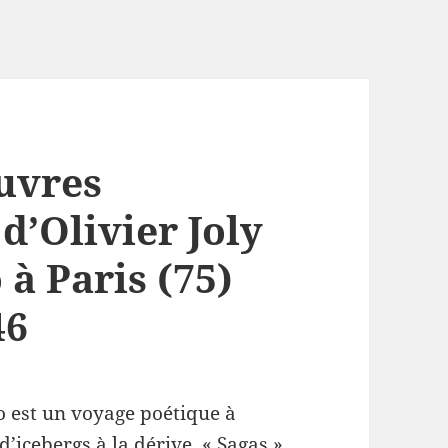
uvres
d’Olivier Joly
 à Paris (75)
46
o est un voyage poétique à
’icebergs à la dérive, « Sagas »