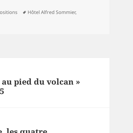
Mots-
ositions
Hôtel Alfred Sommier
,
clés
 au pied du volcan »
45
, les quatre