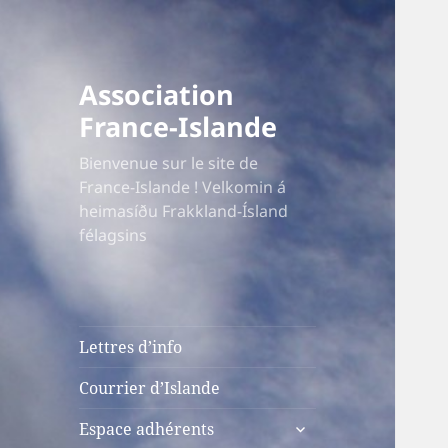
Association
France-Islande
Bienvenue sur le site de
France-Islande ! Velkomin á
heimasíðu Frakkland-Ísland
félagsins
Lettres d’info
Courrier d’Islande
ouvrir
Espace adhérents
le