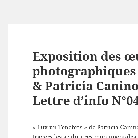
Exposition des œ
photographiques 
& Patricia Canino
Lettre d’info N°0
« Lux un Tenebris » de Patricia Canin
travers les sculptures monumentales d