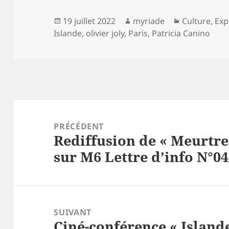
Publié
Auteur
Catégories
19 juillet 2022
myriade
Culture
,
Exp
le
Islande
,
olivier joly
,
Paris
,
Patricia Canino
Navigation
de
PRÉCÉDENT
Rediffusion de « Meurtre
l’article
Article
sur M6 Lettre d’info N°0
précédent :
SUIVANT
Ciné-conférence « Islande
Article