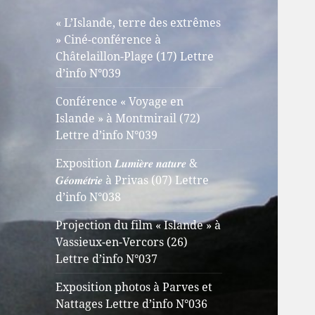
« L’Islande, terre des extrêmes
» Ciné-conférence à
Châtelaillon-Plage (17) Lettre
d’info N°039
Conférence « Voyage en
Islande » à Montmirail (72)
Lettre d’info N°039
Exposition 𝑳𝒖𝒎𝒊𝒆̀𝒓𝒆 𝒏𝒂𝒕𝒖𝒓𝒆 &
𝑮𝒆́𝒐𝒎𝒆́𝒕𝒓𝒊𝒆 à Privas (07) Lettre
d’info N°038
Projection du film « Islande » à
Vassieux-en-Vercors (26)
Lettre d’info N°037
Exposition photos à Parves et
Nattages Lettre d’info N°036