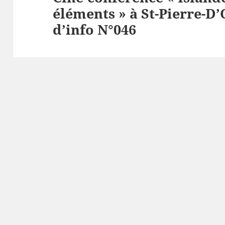
éléments » à St-Pierre-D’
suivant :
d’info N°046