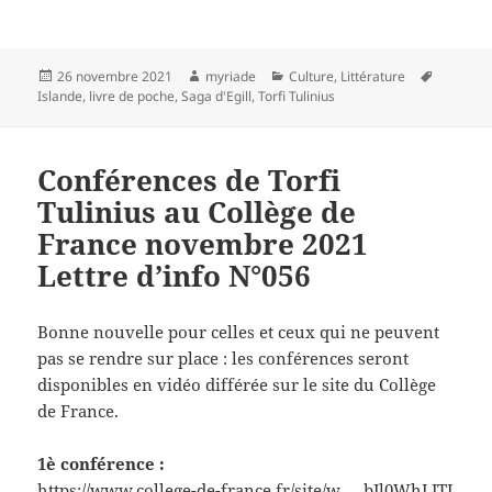
Publié
Auteur
Catégories
Mots-
26 novembre 2021
myriade
Culture
,
Littérature
le
clés
Islande
,
livre de poche
,
Saga d'Egill
,
Torfi Tulinius
Conférences de Torfi
Tulinius au Collège de
France novembre 2021
Lettre d’info N°056
Bonne nouvelle pour celles et ceux qui ne peuvent
pas se rendre sur place : les conférences seront
disponibles en vidéo différée sur le site du Collège
de France.
1è conférence :
https://www.college-de-france.fr/site/w … bJl0WhLJTI