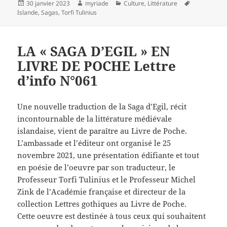
Publié
Auteur
Catégories
Mots-
30 janvier 2023
myriade
Culture
,
Littérature
le
clés
Islande
,
Sagas
,
Torfi Tulinius
LA « SAGA D’EGIL » EN
LIVRE DE POCHE Lettre
d’info N°061
Une nouvelle traduction de la Saga d’Egil, récit
incontournable de la littérature médiévale
islandaise, vient de paraître au Livre de Poche.
L’ambassade et l’éditeur ont organisé le 25
novembre 2021, une présentation édifiante et tout
en poésie de l’oeuvre par son traducteur, le
Professeur Torfi Tulinius et le Professeur Michel
Zink de l’Académie française et directeur de la
collection Lettres gothiques au Livre de Poche.
Cette oeuvre est destinée à tous ceux qui souhaitent