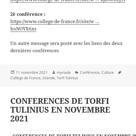
2è conférence :
https://www.college-de-france.fr/site/w …
hoNOYXtixs
Un autre message sera posté avec les liens des deux
dernières conférences
Publié
Auteur
Catégories
Mots-
11 novembre 2021
myriade
Conférence
,
Culture
le
clés
Collège de France
,
Islande
,
Torfi Tulinius
CONFERENCES DE TORFI
TULINIUS EN NOVEMBRE
2021