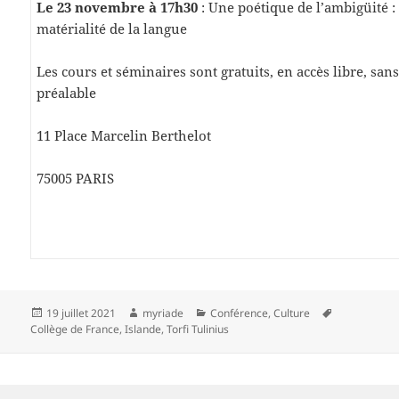
Le 23 novembre à 17h30
: Une poétique de l’ambigüité : h
matérialité de la langue
Les cours et séminaires sont gratuits, en accès libre, san
préalable
11 Place Marcelin Berthelot
75005 PARIS
Publié
Auteur
Catégories
Mots-
19 juillet 2021
myriade
Conférence
,
Culture
le
clés
Collège de France
,
Islande
,
Torfi Tulinius