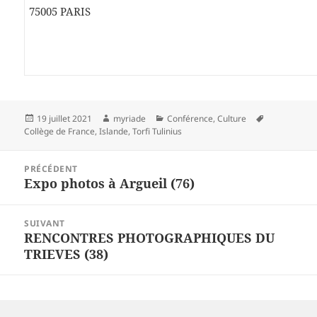
75005 PARIS
Publié
Auteur
Catégories
Mots-
19 juillet 2021
myriade
Conférence
,
Culture
le
clés
Collège de France
,
Islande
,
Torfi Tulinius
Navigation
PRÉCÉDENT
de
Expo photos à Argueil (76)
Article
l’article
précédent :
SUIVANT
RENCONTRES PHOTOGRAPHIQUES DU
Article
TRIEVES (38)
suivant :