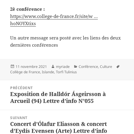
2è conférence :
https://www.college-de-france.fr/site/w …
hoNOYXtixs
Un autre message sera posté avec les liens des deux
dernières conférences
Publié
Auteur
Catégories
Mots-
11 novembre 2021
myriade
Conférence
,
Culture
le
clés
Collège de France
,
Islande
,
Torfi Tulinius
Navigation
PRÉCÉDENT
de
Exposition de Halldór Ásgeirsson à
Article
l’article
Arcueil (94) Lettre d’info N°055
précédent :
SUIVANT
Concert d’Ólafur Eliasson & concert
Article
d’Eydís Evensen (Arte) Lettre d’info
suivant :