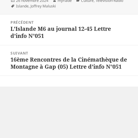
Publié
Auteur
Catégories
26 novembre 2024
myriade
Culture
,
Télévision-Radio
le
Mots-
Islande
,
Joffrey Maluski
clés
Navigation
PRÉCÉDENT
de
L’Islande M6 au journal 12-45 Lettre
Article
l’article
d’info N°051
précédent :
SUIVANT
16ème Rencontres de la Cinémathèque de
Article
Montagne à Gap (05) Lettre d’info N°051
suivant :