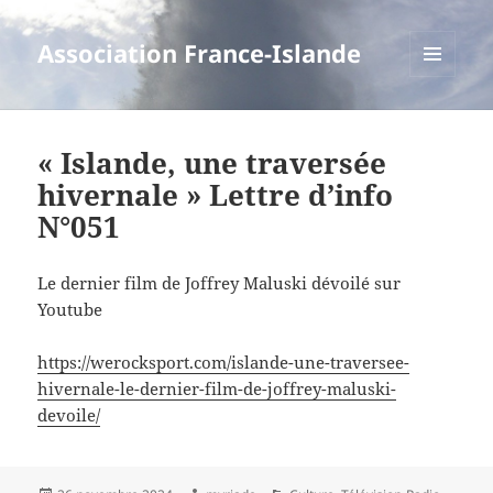
Association France-Islande
MENU
ET
WIDGETS
« Islande, une traversée
hivernale » Lettre d’info
N°051
Le dernier film de Joffrey Maluski dévoilé sur
Youtube
https://werocksport.com/islande-une-traversee-
hivernale-le-dernier-film-de-joffrey-maluski-
devoile/