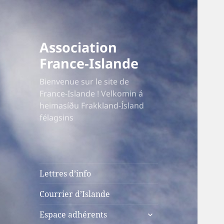
Association
France-Islande
Bienvenue sur le site de
France-Islande ! Velkomin á
heimasíðu Frakkland-Ísland
félagsins
Lettres d’info
Courrier d’Islande
ouvrir
Espace adhérents
le