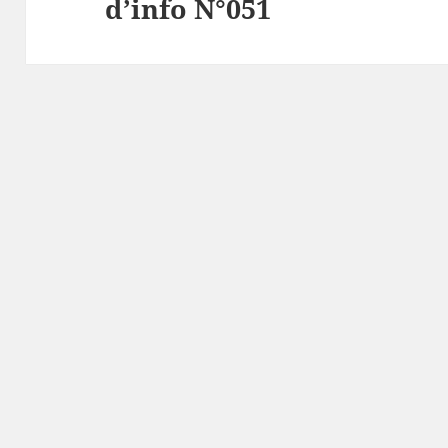
d’info N°051
suivant :