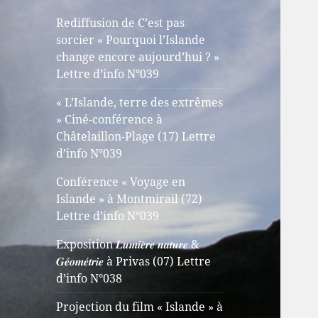
Rediffusion de C’est pas
sorcier « Pourquoi l’Islande
change encore aujourd’hui ? »
Lettre d’info N°039
« L’Islande, terre des extrêmes
» Ciné-conférence à
Châtelaillon-Plage (17) Lettre
d’info N°039
Conférence « Voyage en
Islande » à Montmirail (72)
Lettre d’info N°039
Exposition 𝑳𝒖𝒎𝒊𝒆̀𝒓𝒆 𝒏𝒂𝒕𝒖𝒓𝒆 &
𝑮𝒆́𝒐𝒎𝒆́𝒕𝒓𝒊𝒆 à Privas (07) Lettre
d’info N°038
Projection du film « Islande » à