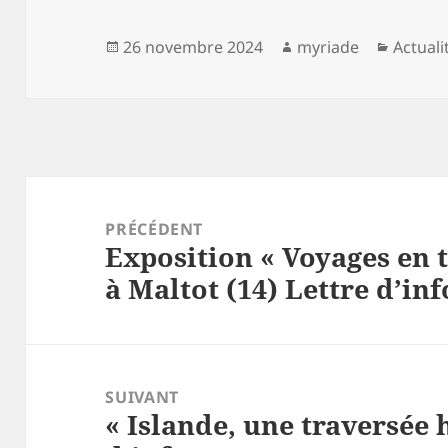
Publié
Auteur
Catégo
26 novembre 2024
myriade
Actuali
le
Navigation
de
PRÉCÉDENT
Exposition « Voyages en t
l’article
Article
à Maltot (14) Lettre d’in
précédent :
SUIVANT
« Islande, une traversée 
Article