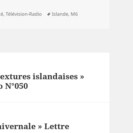
ries
Mots-
té
,
Télévision-Radio
Islande
,
M6
clés
extures islandaises »
fo N°050
hivernale » Lettre