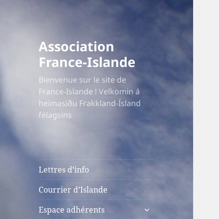
Association
France-Islande
Bienvenue sur le site de
France-Islande ! Velkomin á
heimasíðu Frakkland-Ísland
félagsins
Lettres d’info
Courrier d’Islande
ouvrir
Espace adhérents
le