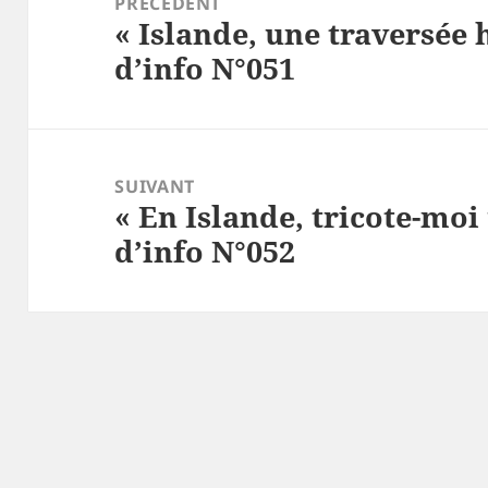
PRÉCÉDENT
« Islande, une traversée 
l’article
Article
d’info N°051
précédent :
SUIVANT
« En Islande, tricote-moi
Article
d’info N°052
suivant :