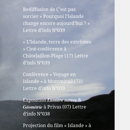
Rediffusion de C’est pas
sorcier « Pourquoi l’Islande
change encore aujourd’hui ? »
Lettre d’info N°039
« L’Islande, terre des extrêmes
» Ciné-conférence à
Châtelaillon-Plage (17) Lettre
d’info N°039
Conférence « Voyage en
Islande » à Montmirail (72)
Lettre d’info N°039
Exposition 𝑳𝒖𝒎𝒊𝒆̀𝒓𝒆 𝒏𝒂𝒕𝒖𝒓𝒆 &
𝑮𝒆́𝒐𝒎𝒆́𝒕𝒓𝒊𝒆 à Privas (07) Lettre
d’info N°038
Projection du film « Islande » à