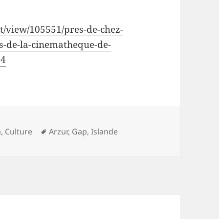
t/view/105551/pres-de-chez-
s-de-la-cinematheque-de-
24
ries
Mots-
a
,
Culture
Arzur
,
Gap
,
Islande
clés