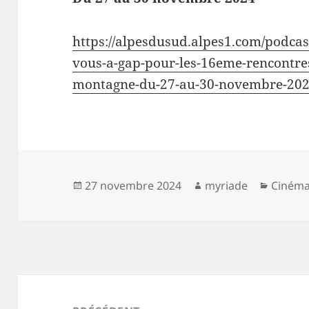
https://alpesdusud.alpes1.com/podcas
vous-a-gap-pour-les-16eme-rencontre
montagne-du-27-au-30-novembre-20
Publié
Auteur
Catégo
27 novembre 2024
myriade
Ciném
le
Navigation
de