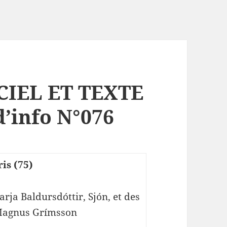
CIEL ET TEXTE
d’info N°076
is (75)
rja Baldursdóttir, Sjón, et des
 Magnus Grímsson