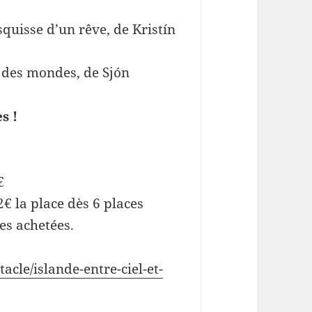
squisse d’un rêve, de Kristín
e des mondes, de Sjón
s !
€
12€ la place dès 6 places
ces achetées.
cle/islande-entre-ciel-et-