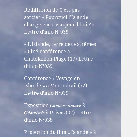
Rediffusion de C’est pas
sorcier « Pourquoi l’Islande
change encore aujourd’hui ? »
Lettre d’info N°039
« L’Islande, terre des extrêmes
» Ciné-conférence à
Châtelaillon-Plage (17) Lettre
d’info N°039
Conférence « Voyage en
Islande » à Montmirail (72)
Lettre d’info N°039
Exposition 𝑳𝒖𝒎𝒊𝒆̀𝒓𝒆 𝒏𝒂𝒕𝒖𝒓𝒆 &
𝑮𝒆́𝒐𝒎𝒆́𝒕𝒓𝒊𝒆 à Privas (07) Lettre
d’info N°038
Projection du film « Islande » à