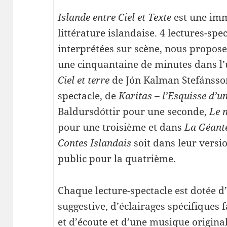
Islande entre Ciel et Texte
est une imm
littérature islandaise. 4 lectures-sp
interprétées sur scène, nous propo
une cinquantaine de minutes dans l’u
Ciel et terre
de Jón Kalman Stefánsson
spectacle, de
Karitas – l’Esquisse d’u
Baldursdóttir pour une seconde,
Le 
pour une troisième et dans
La Géante
Contes Islandais
soit dans leur versi
public pour la quatrième.
Chaque lecture-spectacle est dotée 
suggestive, d’éclairages spécifiques 
et d’écoute et d’une musique origina