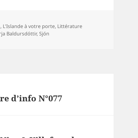
ries
e
,
L'Islande à votre porte
,
Littérature
rja Baldursdóttir
,
Sjón
tre d’info N°077