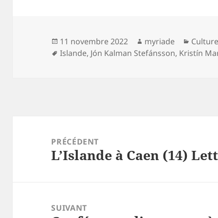
Publié
Auteur
Catégo
11 novembre 2022
myriade
Cultur
le
Mots-
Islande
,
Jón Kalman Stefánsson
,
Kristín Ma
clés
Navigation
de
PRÉCÉDENT
L’Islande à Caen (14) Let
l’article
Article
précédent :
SUIVANT