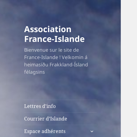
Association
France-Islande
Bienvenue sur le site de
France-Islande ! Velkomin á
heimasíðu Frakkland-Ísland
félagsins
Lettres d’info
Courrier d’Islande
ouvrir
Espace adhérents
le