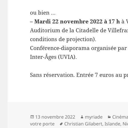
ou bien …
– Mardi 22 novembre 2022 à 17 h
à 
Auditorium de la Citadelle de Villefr
conditions de projection).
Conférence-diaporama organisée par l
Inter-Âges (UVIA).
Sans réservation. Entrée 7 euros au pr
Publié
Auteur
Catégo
13 novembre 2022
myriade
Ciném
le
Mots-
votre porte
Christian Gilabert
,
Islande
,
Ni