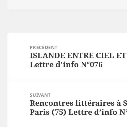
clés
Navigation
de
PRÉCÉDENT
ISLANDE ENTRE CIEL ET 
l’article
Article
Lettre d’info N°076
précédent :
SUIVANT
Rencontres littéraires à 
Article
Paris (75) Lettre d’info N
suivant :