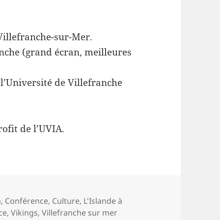
Villefranche-sur-Mer.
anche (grand écran, meilleures
’Université de Villefranche
ofit de l’UVIA.
ries
a
,
Conférence
,
Culture
,
L'Islande à
ce
,
Vikings
,
Villefranche sur mer