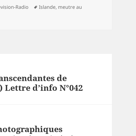
Mots-
évision-Radio
Islande
,
meutre au
clés
ranscendantes de
) Lettre d’info N°042
hotographiques