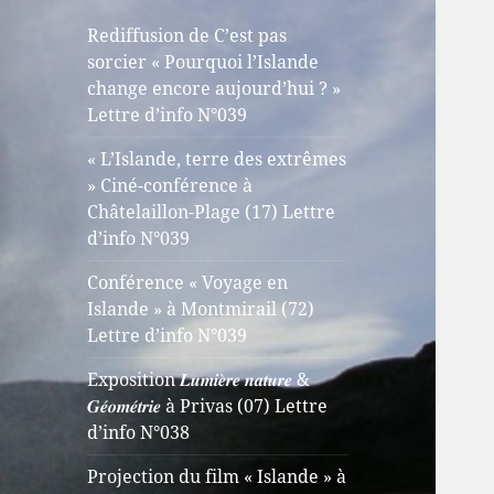
Rediffusion de C’est pas
sorcier « Pourquoi l’Islande
change encore aujourd’hui ? »
Lettre d’info N°039
« L’Islande, terre des extrêmes
» Ciné-conférence à
Châtelaillon-Plage (17) Lettre
d’info N°039
Conférence « Voyage en
Islande » à Montmirail (72)
Lettre d’info N°039
Exposition 𝑳𝒖𝒎𝒊𝒆̀𝒓𝒆 𝒏𝒂𝒕𝒖𝒓𝒆 &
𝑮𝒆́𝒐𝒎𝒆́𝒕𝒓𝒊𝒆 à Privas (07) Lettre
d’info N°038
Projection du film « Islande » à