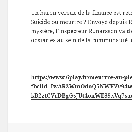
Un baron véreux de la finance est ret
Suicide ou meurtre ? Envoyé depuis R
mystère, l’inspecteur Rúnarsson va d
obstacles au sein de la communauté 
https://www.6play.fr/meurtre-au-pi
fbclid=IwAR2WmOdoQ5NWYVv94w
kB2ztCVrDBgGsJUt4oxWES9xVq7s