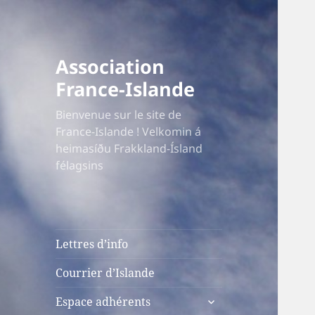
Association
France-Islande
Bienvenue sur le site de
France-Islande ! Velkomin á
heimasíðu Frakkland-Ísland
félagsins
Lettres d’info
Courrier d’Islande
ouvrir
Espace adhérents
le