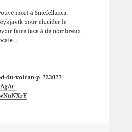
rouvé mort à Snæfellsnes.
eykjavík pour élucider le
evoir faire face à de nombreux
locale…
ed-du-volcan-p_22302?
AgAr-
awNnNXrY