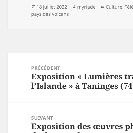
Publié
Auteur
Catégories
18 juillet 2022
myriade
Culture
,
Tél
le
pays des volcans
Navigation
de
PRÉCÉDENT
Exposition « Lumières t
l’article
Article
l’Islande » à Taninges (74
précédent :
SUIVANT
Exposition des œuvres p
Article