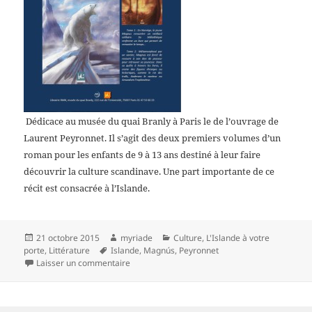
Dédicace au musée du quai Branly à Paris le
de l’ouvrage de
Laurent Peyronnet. Il s’agit des deux premiers volumes d’un
roman pour les enfants de 9 à 13 ans destiné à leur faire
découvrir la culture scandinave. Une part importante de ce
récit est consacrée à l’Islande.
Publié
Auteur
Catégories
21 octobre 2015
myriade
Culture
,
L'Islande à votre
le
Mots-
porte
,
Littérature
Islande
,
Magnús
,
Peyronnet
clés
sur Dédicace de Magnús à Paris le 25 octobre
Laisser un commentaire