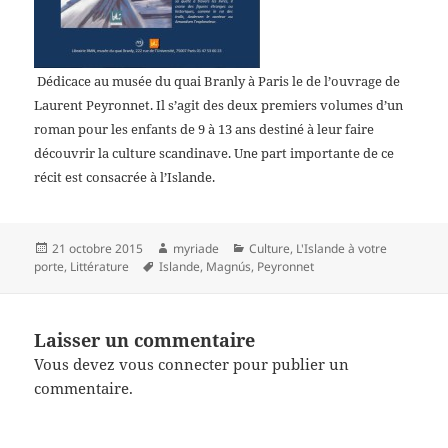
Dédicace au musée du quai Branly à Paris le
de l’ouvrage de
Laurent Peyronnet. Il s’agit des deux premiers volumes d’un
roman pour les enfants de 9 à 13 ans destiné à leur faire
découvrir la culture scandinave. Une part importante de ce
récit est consacrée à l’Islande.
Publié
Auteur
Catégories
21 octobre 2015
myriade
Culture
,
L'Islande à votre
le
Mots-
porte
,
Littérature
Islande
,
Magnús
,
Peyronnet
clés
Laisser un commentaire
Vous devez
vous connecter
pour publier un
commentaire.