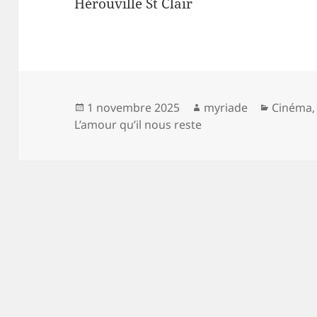
Hérouville St Clair
Publié
Auteur
Catégor
1 novembre 2025
myriade
Cinéma
le
L’amour qu’il nous reste