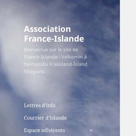
Association
France-Islande
Bienvenue sur le site de
France-Islande ! Velkomin á
heimasíðu Frakkland-Ísland
félagsins
Lettres d’info
Courrier d’Islande
ouvrir
Espace adhérents
le