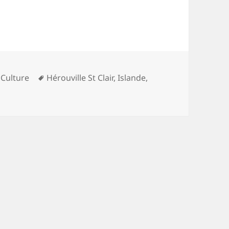
ies
Mots-
,
Culture
Hérouville St Clair
,
Islande
,
clés