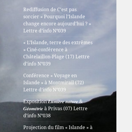
Rediffusion de C’est pas
sorcier « Pourquoi l’Islande
change encore aujourd’hui ? »
Lettre d’info N°039
« L’Islande, terre des extrêmes
» Ciné-conférence à
Châtelaillon-Plage (17) Lettre
d’info N°039
Conférence « Voyage en
Islande » à Montmirail (72)
Lettre d’info N°039
Exposition 𝑳𝒖𝒎𝒊𝒆̀𝒓𝒆 𝒏𝒂𝒕𝒖𝒓𝒆 &
𝑮𝒆́𝒐𝒎𝒆́𝒕𝒓𝒊𝒆 à Privas (07) Lettre
d’info N°038
Projection du film « Islande » à