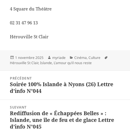
4 Square du Théâtre
02 31 47 96 13
Hérouville St Clair
Publié
Auteur
Catégories
Mots-
1 novembre 2025
myriade
Cinéma
,
Culture
le
clés
Hérouville St Clair
,
Islande
,
L’amour qu’il nous reste
Navigation
PRÉCÉDENT
de
Soirée 100% Islande à Nyons (26) Lettre
Article
l’article
d’info N°044
précédent :
SUIVANT
Rediffusion de « Échappées Belles » :
Article
Islande, une île de feu et de glace Lettre
suivant :
d’info N°045