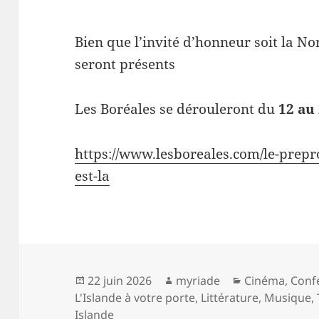
Bien que l’invité d’honneur soit la No
seront présents
Les Boréales se dérouleront du
12 au
https://www.lesboreales.com/le-prep
est-la
Publié
Auteur
Catégories
22 juin 2026
myriade
Cinéma
,
Conf
le
L'Islande à votre porte
,
Littérature
,
Musique
,
Islande