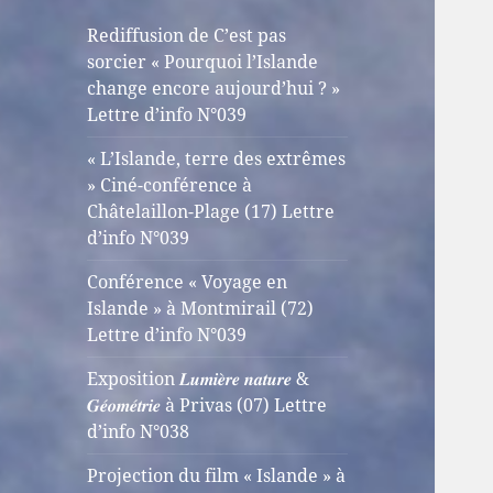
Rediffusion de C’est pas
sorcier « Pourquoi l’Islande
change encore aujourd’hui ? »
Lettre d’info N°039
« L’Islande, terre des extrêmes
» Ciné-conférence à
Châtelaillon-Plage (17) Lettre
d’info N°039
Conférence « Voyage en
Islande » à Montmirail (72)
Lettre d’info N°039
Exposition 𝑳𝒖𝒎𝒊𝒆̀𝒓𝒆 𝒏𝒂𝒕𝒖𝒓𝒆 &
𝑮𝒆́𝒐𝒎𝒆́𝒕𝒓𝒊𝒆 à Privas (07) Lettre
d’info N°038
Projection du film « Islande » à