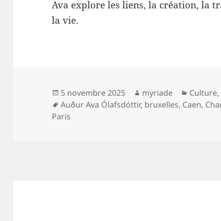
Ava explore les liens, la création, la
la vie.
Publié
Auteur
Catégor
5 novembre 2025
myriade
Culture
le
Mots-
Auður Ava Ólafsdóttir
,
bruxelles
,
Caen
,
Cha
clés
Paris