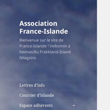
Association
France-Islande
Bienvenue sur le site de
France-Islande ! Velkomin á
heimasíðu Frakkland-Ísland
félagsins
Lettres d’info
Courrier d’Islande
ouvrir
Espace adhérents
le