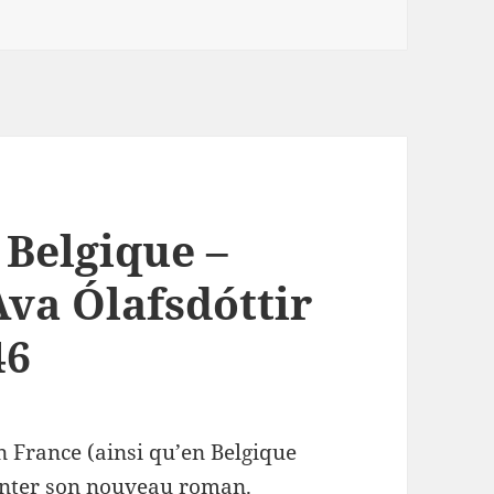
 Belgique –
Ava Ólafsdóttir
46
n France (ainsi qu’en Belgique
enter son nouveau roman.