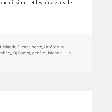
 transmission… et les imprévus de
ies
,
L'Islande à votre porte
,
Littérature
mbéry
,
DJ Bambi
,
genève
,
Islande
,
Lille
,