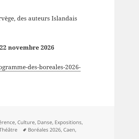
rvège, des auteurs Islandais
 22 novembre 2026
rogramme-des-boreales-2026-
érence
,
Culture
,
Danse
,
Expositions
,
Mots-
Théâtre
Boréales 2026
,
Caen
,
clés