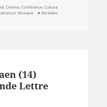
ries
ité
,
Cinéma
,
Conférence
,
Culture
,
Mots-
ittérature
,
Musique
Boréales
,
clés
aen (14)
ande Lettre