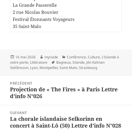
La Grande Passerelle
2 rue Nicolas Bouvier
Festival Étonnants Voyageurs
35 Saint-Malo
Publié
Auteur
Catégories
16 mai 2026
myriade
Conférence
,
Culture
,
L'Islande à
le
Mots-
votre porte
,
Littérature
Bagneux
,
Islande
,
Jón Kalman
clés
Stefánsson
,
Lyon
,
Montpellier
,
Saint-Malo
,
Strasbourg
Navigation
PRÉCÉDENT
de
Projection de « The Fires » à Paris Lettre
Article
l’article
d’info N°026
précédent :
SUIVANT
La chorale islandaise Selkorinn en
Article
concert à Saint-Lô (50) Lettre d’info N°028
suivant :