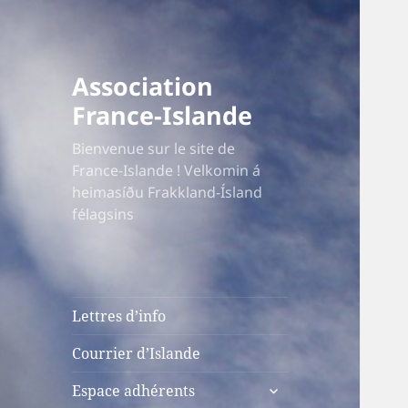
Association
France-Islande
Bienvenue sur le site de
France-Islande ! Velkomin á
heimasíðu Frakkland-Ísland
félagsins
Lettres d’info
Courrier d’Islande
ouvrir
Espace adhérents
le