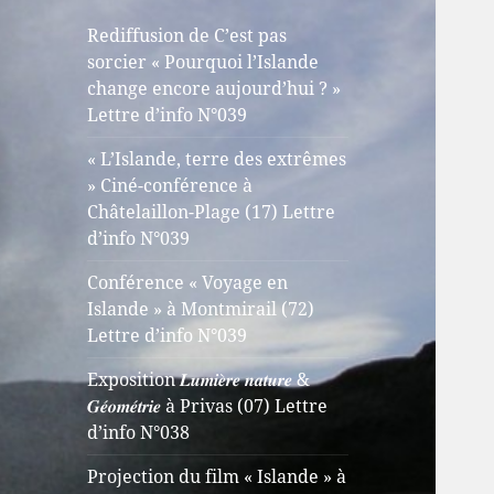
Rediffusion de C’est pas
sorcier « Pourquoi l’Islande
change encore aujourd’hui ? »
Lettre d’info N°039
« L’Islande, terre des extrêmes
» Ciné-conférence à
Châtelaillon-Plage (17) Lettre
d’info N°039
Conférence « Voyage en
Islande » à Montmirail (72)
Lettre d’info N°039
Exposition 𝑳𝒖𝒎𝒊𝒆̀𝒓𝒆 𝒏𝒂𝒕𝒖𝒓𝒆 &
𝑮𝒆́𝒐𝒎𝒆́𝒕𝒓𝒊𝒆 à Privas (07) Lettre
d’info N°038
Projection du film « Islande » à