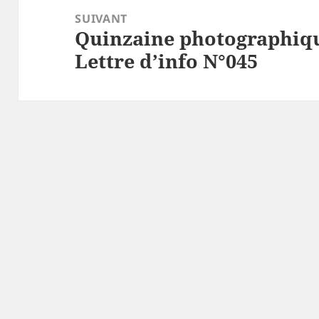
SUIVANT
Quinzaine photographiqu
Article
Lettre d’info N°045
suivant :