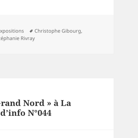
es
Mots-
xpositions
Christophe Gibourg
,
clés
téphanie Rivray
Grand Nord » à La
 d’info N°044