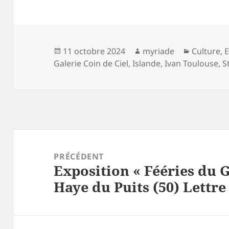
Publié
Auteur
Catégori
11 octobre 2024
myriade
Culture
,
E
le
Galerie Coin de Ciel
,
Islande
,
Ivan Toulouse
,
S
Navigation
de
PRÉCÉDENT
Exposition « Fééries du 
l’article
Article
Haye du Puits (50) Lettre
précédent :