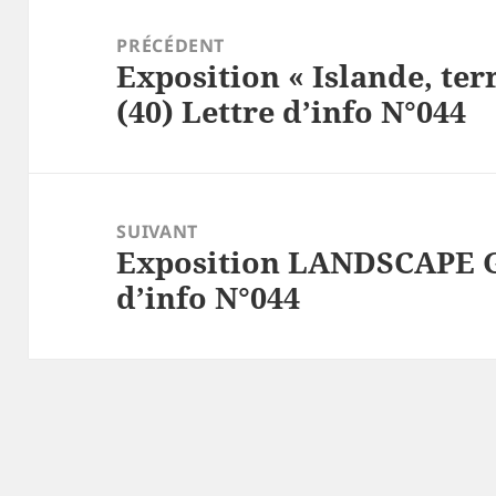
Navigation
de
PRÉCÉDENT
Exposition « Islande, ter
l’article
Article
(40) Lettre d’info N°044
précédent :
SUIVANT
Exposition LANDSCAPE G
Article
d’info N°044
suivant :