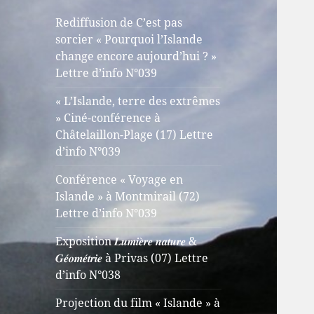
Rediffusion de C’est pas
sorcier « Pourquoi l’Islande
change encore aujourd’hui ? »
Lettre d’info N°039
« L’Islande, terre des extrêmes
» Ciné-conférence à
Châtelaillon-Plage (17) Lettre
d’info N°039
Conférence « Voyage en
Islande » à Montmirail (72)
Lettre d’info N°039
Exposition 𝑳𝒖𝒎𝒊𝒆̀𝒓𝒆 𝒏𝒂𝒕𝒖𝒓𝒆 &
𝑮𝒆́𝒐𝒎𝒆́𝒕𝒓𝒊𝒆 à Privas (07) Lettre
d’info N°038
Projection du film « Islande » à