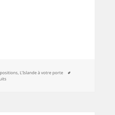
Mots-
positions
,
L'Islande à votre porte
clés
uits