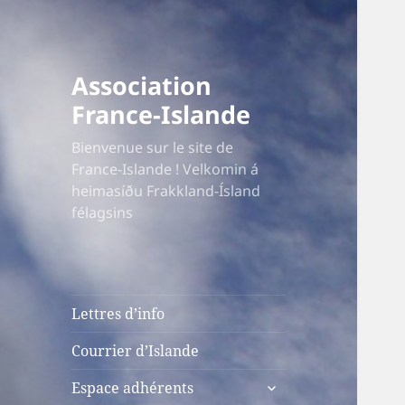
Association
France-Islande
Bienvenue sur le site de
France-Islande ! Velkomin á
heimasíðu Frakkland-Ísland
félagsins
Lettres d’info
Courrier d’Islande
ouvrir
Espace adhérents
le