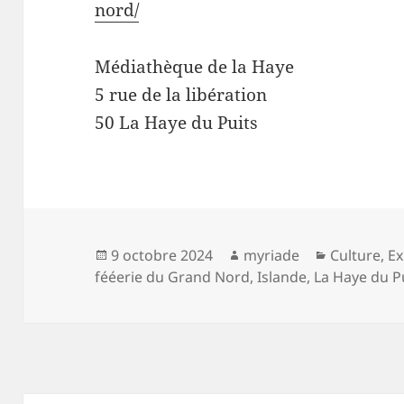
nord/
Médiathèque de la Haye
5 rue de la libération
50 La Haye du Puits
Publié
Auteur
Catégories
9 octobre 2024
myriade
Culture
,
Ex
le
fééerie du Grand Nord
,
Islande
,
La Haye du P