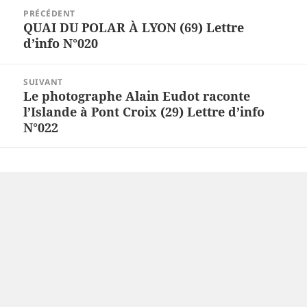
Navigation
PRÉCÉDENT
de
QUAI DU POLAR À LYON (69) Lettre
Article
l’article
d’info N°020
précédent :
SUIVANT
Le photographe Alain Eudot raconte
Article
l’Islande à Pont Croix (29) Lettre d’info
suivant :
N°022