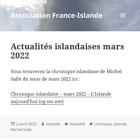
Association France-Islande
MENU
ET
WIDGETS
Actualités islandaises mars
2022
Vous trouverez la chronique islandaise de Michel
Sallé du mois de mars 2022 ici :
Chronique islandaise – mars 2022 – L’Islande
aujourd’hui (sg-ms.net)
Publié
Auteur
Catégories
Mots-
2 avril 2022
myriade
Actualité
chronique
,
Islande
,
le
clés
Michel Sallé