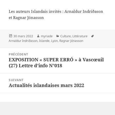
Les auteurs Islandais invités : Arnaldur Indriðason
et Ragnar Jónasson
Publié
Auteur
Catégories
Mots-
30 mars 2022
myriade
Culture
,
Littérature
le
clés
Arnaldur Indriðason
,
Islande
,
Lyon
,
Ragnar Jónasson
Navigation
PRÉCÉDENT
de
EXPOSITION « SUPER ERRÓ » à Vascœuil
Article
l’article
(27) Lettre d’info N°018
précédent :
SUIVANT
Actualités islandaises mars 2022
Article
suivant :