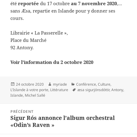
été
reportée
du 17 octobre
au 7 novembre 2020
,…
sans Æsa, repartie en Islande pour y donner ses
cours.
Librairie « La Passerelle »,
Place du Marché
92 Antony.
Voir l’information du 2 octobre 2020
Publié
Auteur
Catégories
24 octobre 2020
myriade
Conférence
,
Culture
,
le
Mots-
L'Islande à votre porte
,
Littérature
æsa sigurjónsdóttir
,
Antony
,
clés
Islande
,
Michel Sallé
Navigation
PRÉCÉDENT
de
Sigur Rós annonce l’album orchestral
Article
l’article
«Odin’s Raven »
précédent :