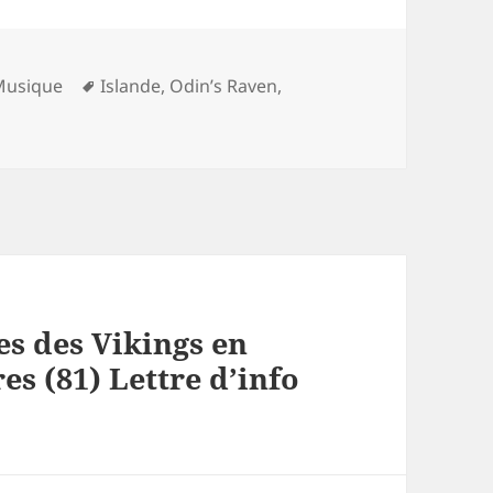
es
Mots-
Musique
Islande
,
Odin’s Raven
,
clés
es des Vikings en
es (81) Lettre d’info