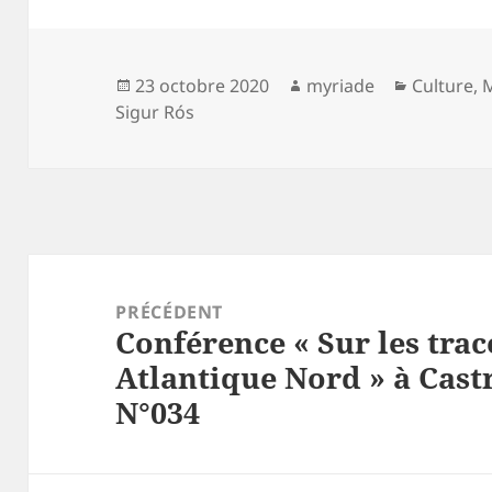
Publié
Auteur
Catégori
23 octobre 2020
myriade
Culture
,
le
Sigur Rós
Navigation
de
PRÉCÉDENT
Conférence « Sur les trac
l’article
Article
Atlantique Nord » à Castr
précédent :
N°034