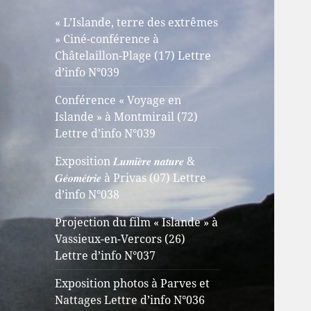
« L’Islande, terre des extrêmes
» Ciné-conférence à
Châtelaillon-Plage (17) Lettre
d’info N°039
Conférence « Voyage en
Islande » à Montmirail (72)
Lettre d’info N°039
Exposition 𝑳𝒖𝒎𝒊𝒆̀𝒓𝒆 𝒏𝒂𝒕𝒖𝒓𝒆 &
𝑮𝒆́𝒐𝒎𝒆́𝒕𝒓𝒊𝒆 à Privas (07) Lettre
d’info N°038
Projection du film « Islande » à
Vassieux-en-Vercors (26)
Lettre d’info N°037
Exposition photos à Parves et
Nattages Lettre d’info N°036