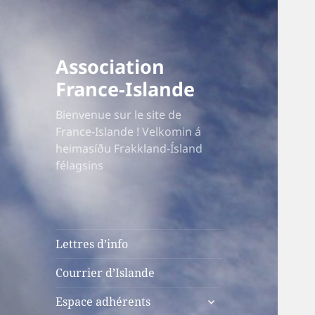
Association
France-Islande
Bienvenue sur le site de
France-Islande ! Velkomin á
heimasíðu Frakkland-Ísland
félagsins
Lettres d’info
Courrier d’Islande
ouvrir
Espace adhérents
le