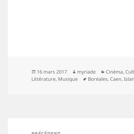
Publié
Auteur
Catégories
16 mars 2017
myriade
Cinéma
,
Cul
le
Mots-
Littérature
,
Musique
Boréales
,
Caen
,
Isla
clés
Navigation
de
PRÉCÉDENT