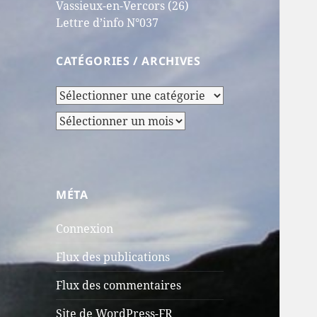
Vassieux-en-Vercors (26)
Lettre d’info N°037
CATÉGORIES / ARCHIVES
Catégories
/
Archives
Archives
MÉTA
Connexion
Flux des publications
Flux des commentaires
Site de WordPress-FR