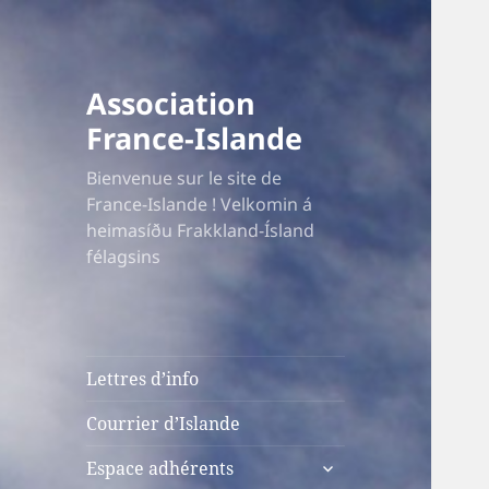
Association
France-Islande
Bienvenue sur le site de
France-Islande ! Velkomin á
heimasíðu Frakkland-Ísland
félagsins
Lettres d’info
Courrier d’Islande
ouvrir
Espace adhérents
le