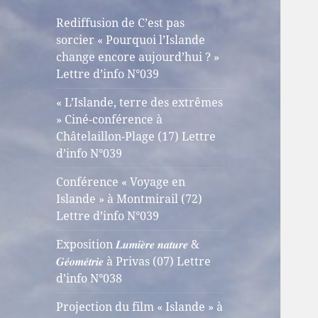
Rediffusion de C’est pas
sorcier « Pourquoi l’Islande
change encore aujourd’hui ? »
Lettre d’info N°039
« L’Islande, terre des extrêmes
» Ciné-conférence à
Châtelaillon-Plage (17) Lettre
d’info N°039
Conférence « Voyage en
Islande » à Montmirail (72)
Lettre d’info N°039
Exposition 𝑳𝒖𝒎𝒊𝒆̀𝒓𝒆 𝒏𝒂𝒕𝒖𝒓𝒆 &
𝑮𝒆́𝒐𝒎𝒆́𝒕𝒓𝒊𝒆 à Privas (07) Lettre
d’info N°038
Projection du film « Islande » à