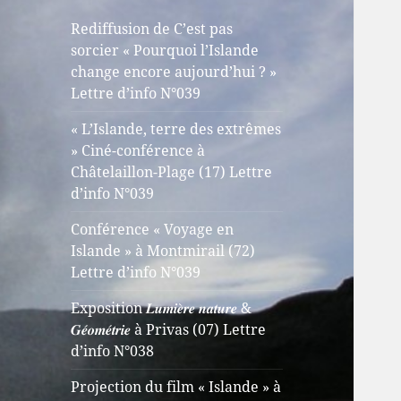
Rediffusion de C’est pas
sorcier « Pourquoi l’Islande
change encore aujourd’hui ? »
Lettre d’info N°039
« L’Islande, terre des extrêmes
» Ciné-conférence à
Châtelaillon-Plage (17) Lettre
d’info N°039
Conférence « Voyage en
Islande » à Montmirail (72)
Lettre d’info N°039
Exposition 𝑳𝒖𝒎𝒊𝒆̀𝒓𝒆 𝒏𝒂𝒕𝒖𝒓𝒆 &
𝑮𝒆́𝒐𝒎𝒆́𝒕𝒓𝒊𝒆 à Privas (07) Lettre
d’info N°038
Projection du film « Islande » à