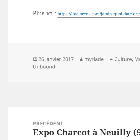
Plus ici :
https://live-arena.com/jamiroquai-date-de
Publié
Auteur
Catégories
26 janvier 2017
myriade
Culture
,
M
le
Unbound
Navigation
de
PRÉCÉDENT
Expo Charcot à Neuilly (
l’article
Article