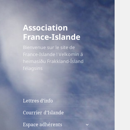
Association
France-Islande
Bienvenue sur le site de
France-Islande ! Velkomin á
heimasíðu Frakkland-Ísland
félagsins
Lettres d’info
Courrier d’Islande
ouvrir
Espace adhérents
le