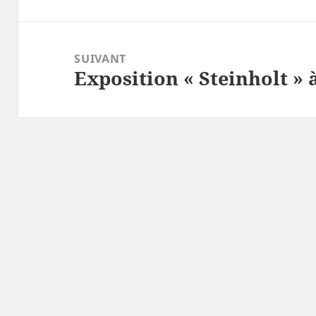
précédent :
SUIVANT
Exposition « Steinholt » 
Article
suivant :