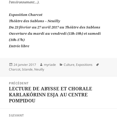
l’environnement…).
Exposition Charcot
Théâtre des Sablons – Neuilly
Du 23 février au 27 avril 2017 au Théâtre des Sablons
Ouverture du mardi au vendredi (13h-19h) et samedi
(10h-17h)
Entrée libre
Publié
Auteur
Catégories
Mots-
24 janvier 2017
myriade
Culture
,
Expositions
le
clés
Charcot
,
Islande
,
Neuilly
Navigation
PRÉCÉDENT
de
LECTURE DE ABYSSE ET CHORALE
Article
l’article
KARLAKÓRINN ESJA AU CENTRE
précédent :
POMPIDOU
SUIVANT