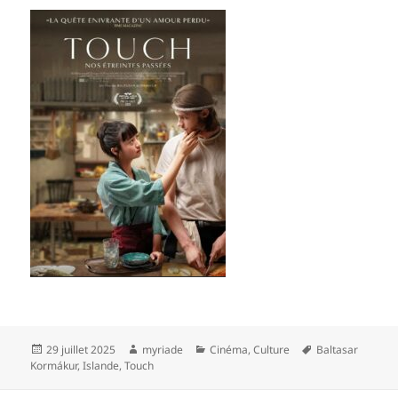
Publié
Auteur
Catégories
Mots-
29 juillet 2025
myriade
Cinéma
,
Culture
Baltasar
le
clés
Kormákur
,
Islande
,
Touch