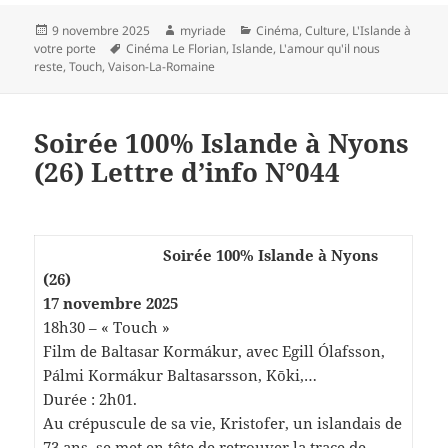
Publié
Auteur
Catégories
9 novembre 2025
myriade
Cinéma
,
Culture
,
L'Islande à
le
Mots-
votre porte
Cinéma Le Florian
,
Islande
,
L'amour qu'il nous
clés
reste
,
Touch
,
Vaison-La-Romaine
Soirée 100% Islande à Nyons
(26) Lettre d’info N°044
Soirée 100% Islande à Nyons
(26)
17 novembre 2025
18h30 – « Touch »
Film de Baltasar Kormákur, avec Egill Ólafsson,
Pálmi Kormákur Baltasarsson, Kōki,…
Durée : 2h01.
Au crépuscule de sa vie, Kristofer, un islandais de
73 ans, se met en tête de retrouver la trace de