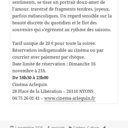
sentiments, se tisse un portrait doux-amer de
l’amour, traversé de fragments tendres, joyeux,
parfois mélancoliques. Un regard sensible sur la
beauté discrète du quotidien et le flot des
souvenirs qui s’égrènent au rythme des saisons.
Tarif unique de 20 € pour toute la soirée.
Réservation indispensable au cinéma ou par
courrier avec paiement par chèque.
Date limite de réservation : Dimanche 16
novembre à 21h.
De 18h30 à 23h00
Cinéma Arlequin
28 Place de la Libération – 26110 NYONS
04 75 26 01 41 –
www.cinema-arlequin.fr
Publié
Auteur
Catégories
Mots-
1 novembre 2025
myriade
Cinéma
,
Culture