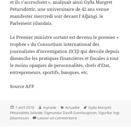
et ils s’accrochent », analysait ainsi Gyða Margrét
Pétursdóttir, une universitaire de 42 ans venue
manifester mercredi soir devant l’Alþingi, le
Parlement islandais.
Le Premier ministre sortant est devenu le premier «
trophée » du Consortium international des
journalistes d’investigation (ICIJ) qui dévoile depuis
dimanche les pratiques financières et fiscales à tout
le moins opaques de personnalités, chefs d’Etat,
entrepreneurs, sportifs, banques, etc.
Source AFP
Publié
Auteur
Catégories
Mots-
7 avril 2016
myriade
Actualité
Gyða Margrét
le
clés
Pétursdóttir
,
Islande
,
Sigmundur Davíð Gunnlaugsson
,
Sigurður Ingi
sur Panama Papers et la crise poli
Jóhannsson
Laisser un commentaire