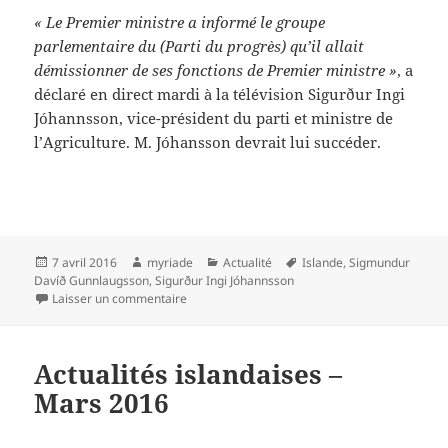
« Le Premier ministre a informé le groupe
parlementaire du (Parti du progrès) qu’il allait
démissionner de ses fonctions de Premier ministre »
, a
déclaré en direct mardi à la télévision Sigurður Ingi
Jóhannsson, vice-président du parti et ministre de
l’Agriculture. M. Jóhansson devrait lui succéder.
Publié
Auteur
Catégories
Mots-
7 avril 2016
myriade
Actualité
Islande
,
Sigmundur
le
clés
Davíð Gunnlaugsson
,
Sigurður Ingi Jóhannsson
sur Panama Papers et la crise politique islandai
Laisser un commentaire
Actualités islandaises –
Mars 2016