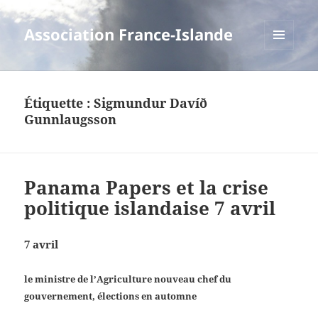
Association France-Islande
MENU
ET
WIDGETS
Étiquette :
Sigmundur Davíð
Gunnlaugsson
Panama Papers et la crise
politique islandaise 7 avril
7 avril
le ministre de l’Agriculture nouveau chef du
gouvernement, élections en automne