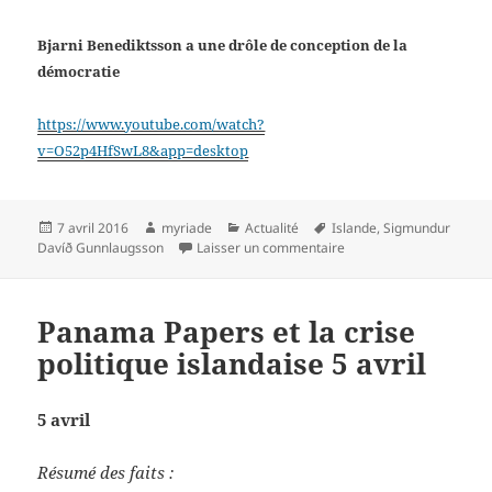
Bjarni Benediktsson a une drôle de conception de la
démocratie
https://www.youtube.com/watch?
v=O52p4HfSwL8&app=desktop
Publié
Auteur
Catégories
Mots-
7 avril 2016
myriade
Actualité
Islande
,
Sigmundur
le
clés
sur panama Papers et la 
Davíð Gunnlaugsson
Laisser un commentaire
Panama Papers et la crise
politique islandaise 5 avril
5 avril
Résumé des faits :