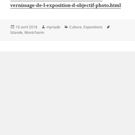
vernissage-de-l-exposition-d-objectif-photo.html
Publié
Auteur
Catégories
Mots-
10 avril 2018
myriade
Culture
,
Expositions
le
clés
Islande
,
Montchanin