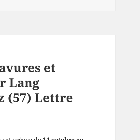
avures et
er Lang
z (57) Lettre
s est prévue du
14 octobre au