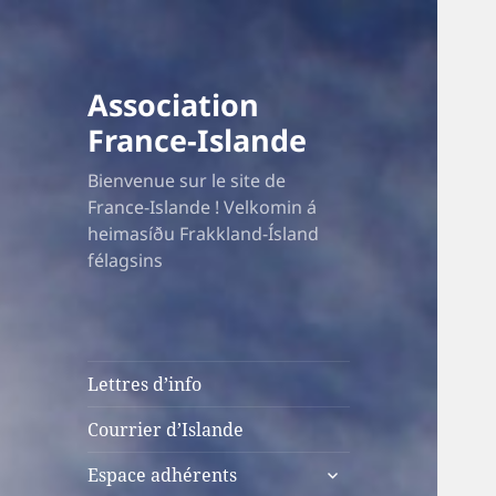
Association
France-Islande
Bienvenue sur le site de
France-Islande ! Velkomin á
heimasíðu Frakkland-Ísland
félagsins
Lettres d’info
Courrier d’Islande
ouvrir
Espace adhérents
le