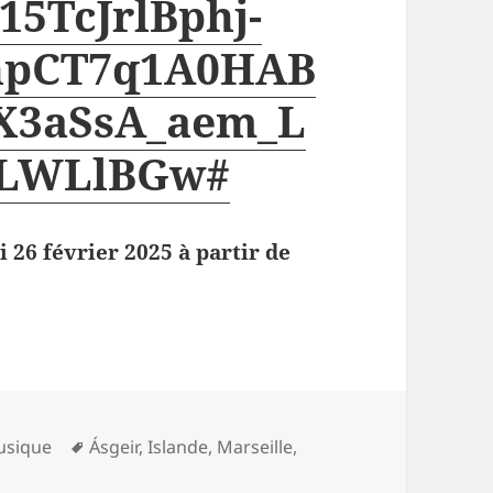
5TcJrlBphj-
npCT7q1A0HAB
3aSsA_aem_L
7LWLlBGw#
 26 février 2025 à partir de
Mots-
usique
Ásgeir
,
Islande
,
Marseille
,
clés