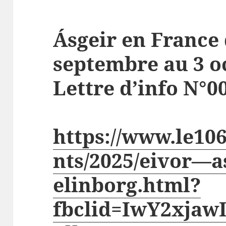
Ásgeir en France
septembre au 3 o
Lettre d’info N°0
https://www.le1
nts/2025/eivor—
elinborg.html?
fbclid=IwY2xjaw