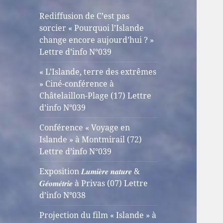
Rediffusion de C’est pas
sorcier « Pourquoi l’Islande
change encore aujourd’hui ? »
Lettre d’info N°039
« L’Islande, terre des extrêmes
» Ciné-conférence à
Châtelaillon-Plage (17) Lettre
d’info N°039
Conférence « Voyage en
Islande » à Montmirail (72)
Lettre d’info N°039
Exposition 𝑳𝒖𝒎𝒊𝒆̀𝒓𝒆 𝒏𝒂𝒕𝒖𝒓𝒆 &
𝑮𝒆́𝒐𝒎𝒆́𝒕𝒓𝒊𝒆 à Privas (07) Lettre
d’info N°038
Projection du film « Islande » à