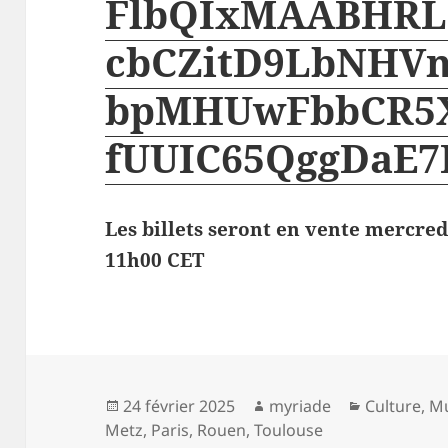
FlbQIxMAABHRL1
cbCZitD9LbNHV
bpMHUwFbbCR5X
fUUIC65QggDaE
Les billets seront en vente mercredi
11h00 CET
Publié
Auteur
Catégories
24 février 2025
myriade
Culture
,
M
le
Metz
,
Paris
,
Rouen
,
Toulouse