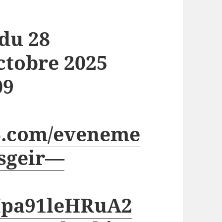
 du 28
ctobre 2025
09
06.com/eveneme
asgeir—
Ipa91leHRuA2