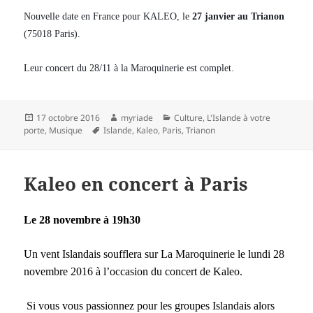
Nouvelle date en France pour KALEO, le
27 janvier au Trianon
(75018 Paris).
Leur concert du 28/11 à la Maroquinerie est complet.
Publié
Auteur
Catégories
17 octobre 2016
myriade
Culture
,
L'Islande à votre
le
Mots-
porte
,
Musique
Islande
,
Kaleo
,
Paris
,
Trianon
clés
Kaleo en concert à Paris
Le 28 novembre à 19h30
Un vent Islandais soufflera sur La Maroquinerie le lundi 28
novembre 2016 à l’occasion du concert de Kaleo.
Si vous vous passionnez pour les groupes Islandais alors