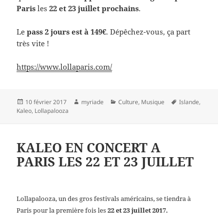
Paris
les
22 et 23 juillet prochains
.
Le
pass 2 jours est à 149€
. Dépêchez-vous, ça part
très vite !
https://www.lollaparis.com/
Publié
Auteur
Catégories
Mots-
10 février 2017
myriade
Culture
,
Musique
Islande
,
le
clés
Kaleo
,
Lollapalooza
KALEO EN CONCERT A
PARIS LES 22 ET 23 JUILLET
Lollapalooza, un des gros festivals américains, se tiendra à
Paris pour la première fois les
22 et 23 juillet 2017.