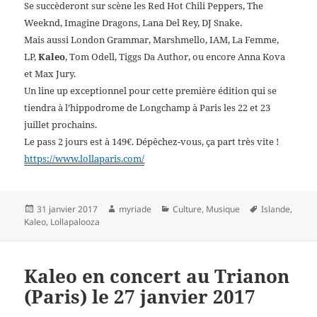
Se succèderont sur scène les Red Hot Chili Peppers, The
Weeknd, Imagine Dragons, Lana Del Rey, DJ Snake.
Mais aussi London Grammar, Marshmello, IAM, La Femme,
LP,
Kaleo
, Tom Odell, Tiggs Da Author, ou encore Anna Kova
et Max Jury.
Un line up exceptionnel pour cette première édition qui se
tiendra à l’hippodrome de Longchamp à Paris les 22 et 23
juillet prochains.
Le pass 2 jours est à 149€. Dépêchez-vous, ça part très vite !
https://www.lollaparis.com/
Publié
Auteur
Catégories
Mots-
31 janvier 2017
myriade
Culture
,
Musique
Islande
,
le
clés
Kaleo
,
Lollapalooza
Kaleo en concert au Trianon
(Paris) le 27 janvier 2017