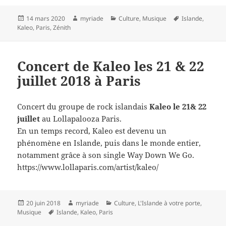
Publié
Auteur
Catégories
Mots-
14 mars 2020
myriade
Culture
,
Musique
Islande
,
le
clés
Kaleo
,
Paris
,
Zénith
Concert de Kaleo les 21 & 22
juillet 2018 à Paris
Concert du groupe de rock islandais
Kaleo le 21& 22
juillet
au Lollapalooza Paris.
En un temps record, Kaleo est devenu un
phénomène en Islande, puis dans le monde entier,
notamment grâce à son single Way Down We Go.
https://www.lollaparis.com/artist/kaleo/
Publié
Auteur
Catégories
20 juin 2018
myriade
Culture
,
L'Islande à votre porte
,
le
Mots-
Musique
Islande
,
Kaleo
,
Paris
clés