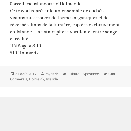
Sorcellerie islandaise d’Holmavík.
Ce travail représente un ensemble de clichés,
visions successives de formes organiques et de
réverbérations de la lumière, captées exclusivement
en Islande. Une atmosphère vacillante, entre songe
et réalité.
Höfðagata 8-10
510 Hólmavík
Publié
Auteur
Catégories
Mots-
21 août 2017
myriade
Culture
,
Expositions
Giní
le
clés
Cormerais
,
Holmavík
,
Islande