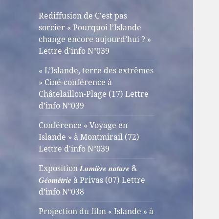
Rediffusion de C’est pas
sorcier « Pourquoi l’Islande
change encore aujourd’hui ? »
Lettre d’info N°039
« L’Islande, terre des extrêmes
» Ciné-conférence à
Châtelaillon-Plage (17) Lettre
d’info N°039
Conférence « Voyage en
Islande » à Montmirail (72)
Lettre d’info N°039
Exposition 𝑳𝒖𝒎𝒊𝒆̀𝒓𝒆 𝒏𝒂𝒕𝒖𝒓𝒆 &
𝑮𝒆́𝒐𝒎𝒆́𝒕𝒓𝒊𝒆 à Privas (07) Lettre
d’info N°038
Projection du film « Islande » à