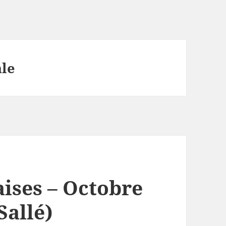
ale
aises – Octobre
Sallé)