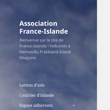
Association
France-Islande
Bienvenue sur le site de
France-Islande ! Velkomin á
heimasíðu Frakkland-Ísland
félagsins
Lettres d’info
Courrier d’Islande
ouvrir
Espace adhérents
le