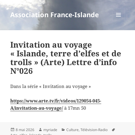
Association France-Islande
MENU
ET
WIDGETS
Invitation au voyage
« Islande, terre d’elfes et de
trolls » (Arte) Lettre d’info
N°026
Dans la série « Invitation au voyage »
https://www.arte.tv/fr/videos/129054-045-
A/invitation-au-voyage/
à 17mn 50
Publié
Auteur
Catégories
Mots-
8 mai 2026
myriade
Culture
,
Télévision-Radio
le
clés