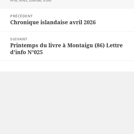
Arte
,
elfes
,
Islande
,
trolls
Navigation
PRÉCÉDENT
de
Chronique islandaise avril 2026
Article
l’article
précédent :
SUIVANT
Printemps du livre à Montaigu (86) Lettre
Article
d’info N°025
suivant :