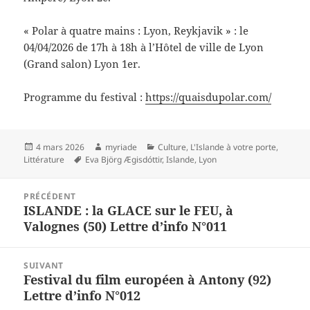
« Polar à quatre mains : Lyon, Reykjavik » : le
04/04/2026 de 17h à 18h à l’Hôtel de ville de Lyon
(Grand salon) Lyon 1er.
Programme du festival :
https://quaisdupolar.com/
Publié
Auteur
Catégories
4 mars 2026
myriade
Culture
,
L'Islande à votre porte
,
le
Mots-
Littérature
Eva Björg Ægisdóttir
,
Islande
,
Lyon
clés
Navigation
PRÉCÉDENT
de
ISLANDE : la GLACE sur le FEU, à
Article
l’article
Valognes (50) Lettre d’info N°011
précédent :
SUIVANT
Festival du film européen à Antony (92)
Article
Lettre d’info N°012
suivant :