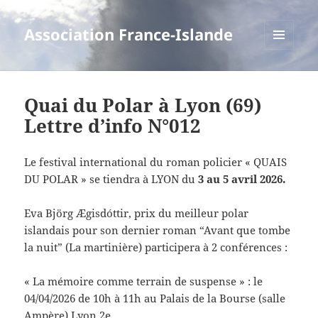
Association France-Islande
MENU
ET
WIDGETS
Quai du Polar à Lyon (69)
Lettre d’info N°012
Le festival international du roman policier « QUAIS
DU POLAR » se tiendra à LYON du
3 au 5 avril 2026.
Eva Björg Ægisdóttir, prix du meilleur polar
islandais pour son dernier roman “Avant que tombe
la nuit” (La martinière) participera à 2 conférences :
« La mémoire comme terrain de suspense » : le
04/04/2026 de 10h à 11h au Palais de la Bourse (salle
Ampère) Lyon 2e.