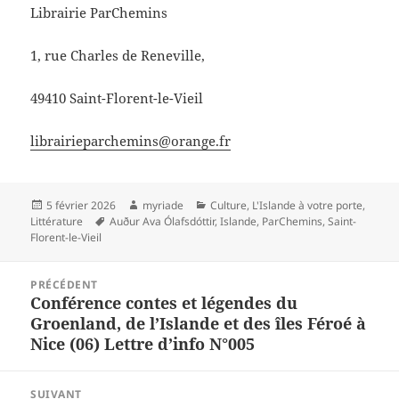
Librairie ParChemins
1, rue Charles de Reneville,
49410 Saint-Florent-le-Vieil
librairieparchemins@orange.fr
Publié
Auteur
Catégories
5 février 2026
myriade
Culture
,
L'Islande à votre porte
,
le
Mots-
Littérature
Auður Ava Ólafsdóttir
,
Islande
,
ParChemins
,
Saint-
clés
Florent-le-Vieil
Navigation
PRÉCÉDENT
de
Conférence contes et légendes du
Article
l’article
Groenland, de l’Islande et des îles Féroé à
précédent :
Nice (06) Lettre d’info N°005
SUIVANT