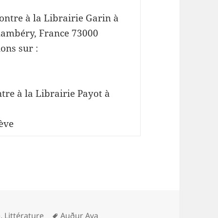
ontre à la Librairie Garin à
hambéry, France 73000
ons sur :
tre à la Librairie Payot à
nève
ries
Mots-
e
,
Littérature
Auður Ava