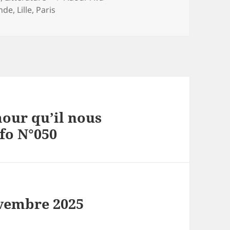
clés
ande
,
Lille
,
Paris
our qu’il nous
nfo N°050
vembre 2025