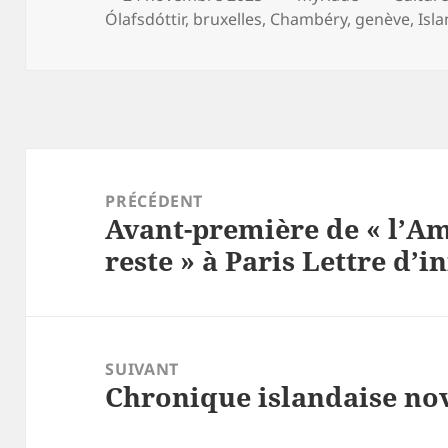
le
Ólafsdóttir
,
bruxelles
,
Chambéry
,
genève
,
Isl
Navigation
de
PRÉCÉDENT
Avant-première de « l’Am
l’article
Article
reste » à Paris Lettre d’i
précédent :
SUIVANT
Chronique islandaise no
Article
suivant :