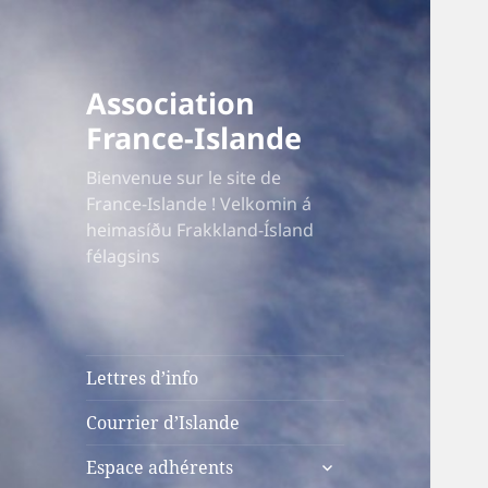
Association
France-Islande
Bienvenue sur le site de
France-Islande ! Velkomin á
heimasíðu Frakkland-Ísland
félagsins
Lettres d’info
Courrier d’Islande
ouvrir
Espace adhérents
le