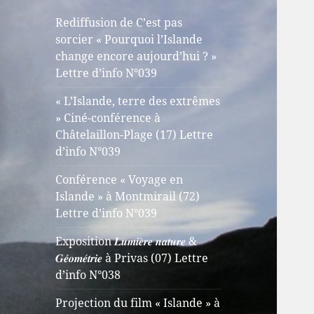
Rediffusion de C’est pas
sorcier « Pourquoi l’Islande
change encore aujourd’hui ? »
Lettre d’info N°039
« L’Islande, terre des extrêmes
» Ciné-conférence à
Châtelaillon-Plage (17) Lettre
d’info N°039
Conférence « Voyage en
Islande » à Montmirail (72)
Lettre d’info N°039
Exposition 𝑳𝒖𝒎𝒊𝒆̀𝒓𝒆 𝒏𝒂𝒕𝒖𝒓𝒆 &
𝑮𝒆́𝒐𝒎𝒆́𝒕𝒓𝒊𝒆 à Privas (07) Lettre
d’info N°038
Projection du film « Islande » à