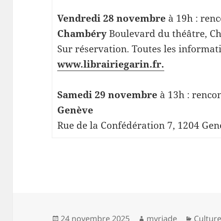
Vendredi 28 novembre
à 19h : renc
Chambéry
Boulevard du théâtre, C
Sur réservation. Toutes les informati
www.librairiegarin.fr.
Samedi 29 novembre
à 13h : rencon
Genève
Rue de la Confédération 7, 1204 Ge
Publié
Auteur
Catégo
24 novembre 2025
myriade
Cultur