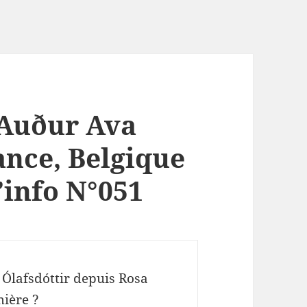
 Auður Ava
ance, Belgique
’info N°051
Ólafsdóttir depuis Rosa
mière ?