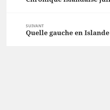
précédent :
SUIVANT
Quelle gauche en Islande
Article
suivant :