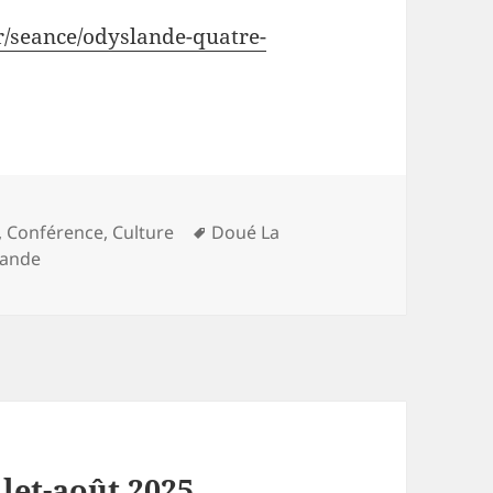
fr/seance/odyslande-quatre-
ies
Mots-
,
Conférence
,
Culture
Doué La
clés
lande
let-août 2025