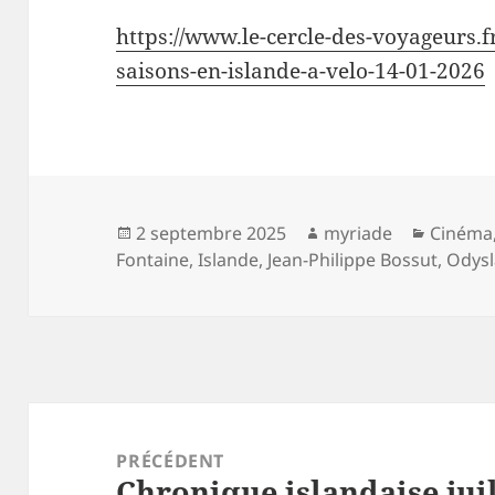
https://www.le-cercle-des-voyageurs.
saisons-en-islande-a-velo-14-01-2026
Publié
Auteur
Catégor
2 septembre 2025
myriade
Cinéma
le
Fontaine
,
Islande
,
Jean-Philippe Bossut
,
Odys
Navigation
de
PRÉCÉDENT
Chronique islandaise juil
l’article
Article