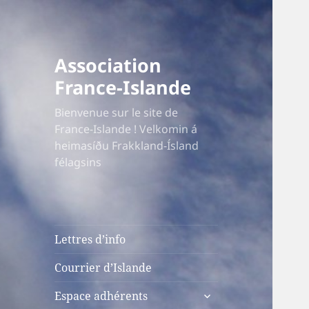
Association
France-Islande
Bienvenue sur le site de
France-Islande ! Velkomin á
heimasíðu Frakkland-Ísland
félagsins
Lettres d’info
Courrier d’Islande
ouvrir
Espace adhérents
le