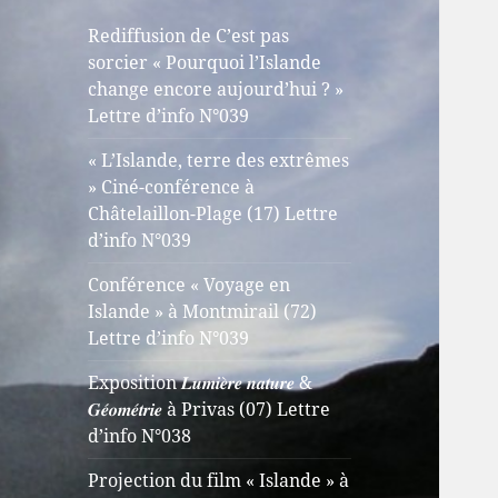
Rediffusion de C’est pas
sorcier « Pourquoi l’Islande
change encore aujourd’hui ? »
Lettre d’info N°039
« L’Islande, terre des extrêmes
» Ciné-conférence à
Châtelaillon-Plage (17) Lettre
d’info N°039
Conférence « Voyage en
Islande » à Montmirail (72)
Lettre d’info N°039
Exposition 𝑳𝒖𝒎𝒊𝒆̀𝒓𝒆 𝒏𝒂𝒕𝒖𝒓𝒆 &
𝑮𝒆́𝒐𝒎𝒆́𝒕𝒓𝒊𝒆 à Privas (07) Lettre
d’info N°038
Projection du film « Islande » à