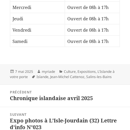
Mercredi
Ouvert de 08h à 17h
Jeudi
Ouvert de 08h à 17h
Vendredi
Ouvert de 08h à 17h
Samedi
Ouvert de 08h à 17h
Publié
Auteur
Catégories
7 mai 2025
myriade
Culture
,
Expositions
,
L'Islande à
le
Mots-
votre porte
Islande
,
Jean-Michel Cattenoz
,
Salins-les-Bains
clés
Navigation
PRÉCÉDENT
de
Chronique islandaise avril 2025
Article
l’article
précédent :
SUIVANT
Expo photos à L’Isle-Jourdain (32) Lettre
Article
d’info N°023
suivant :