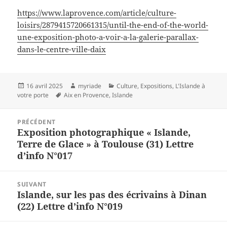
https://www.laprovence.com/article/culture-
loisirs/2879415720661315/until-the-end-of-the-world-
une-exposition-photo-a-voir-a-la-galerie-parallax-
dans-le-centre-ville-daix
Publié
Auteur
Catégories
16 avril 2025
myriade
Culture
,
Expositions
,
L'Islande à
le
Mots-
votre porte
Aix en Provence
,
Islande
clés
Navigation
PRÉCÉDENT
de
Exposition photographique « Islande,
Article
l’article
Terre de Glace » à Toulouse (31) Lettre
précédent :
d’info N°017
SUIVANT
Islande, sur les pas des écrivains à Dinan
Article
(22) Lettre d’info N°019
suivant :