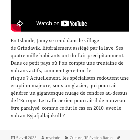
En Islande, Jamy se rend dans le village
de Grindavík, littéralement assiégé par la lave. Ses
quatre mille habitants ont dû fuir précipitamment.
Dans ce petit pays où l’on compte une trentaine de
volcans actifs, comment gère-t-on le
risque ? Actuellement, les spécialistes redoutent une
éruption majeure, sous un glacier, qui pourrait
générer un gigantesque nuage de cendres au-dessus
de l’Europe. Le trafic aérien pourrait-il de nouveau
être paralysé, comme ce fut le cas en 2010, avec le
volcan Eyjafjallajökull ?
Publié
Auteur
Catégories
Mots-
5 avril 2025
myriade
Culture
,
Télévision-Radio