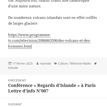
vie. Aujourd’hui, Ólafur craint une catastrophe
d’une autre nature.
De nombreux volcans islandais sont en effet coiffés
de larges glaciers
https://www.programme-
tv.com/television/1086863506/des-volcans-et-des-
hommes.html
Publié
Auteur
Catégories
Mots-
17 février 2025
myriade
Culture
,
Télévision-Radio
le
clés
Islande
Navigation
PRÉCÉDENT
de
Conférence « Regards d’Islande » à Paris
Article
l’article
Lettre d’info N°007
précédent :
SUIVANT