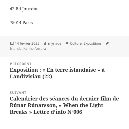
42 Bd Jourdan
75014 Paris
Publié
Auteur
Catégories
Mots-
14 février 2025
myriade
Culture
,
Expositions
le
clés
Islande
,
Karine Ansara
Navigation
PRÉCÉDENT
de
Exposition : « En terre islandaise » à
Article
l’article
Landivisiau (22)
précédent :
SUIVANT
Calendrier des séances du dernier film de
Article
Rúnar Rúnarsson, « When the Light
suivant :
Breaks » Lettre d’info N°006