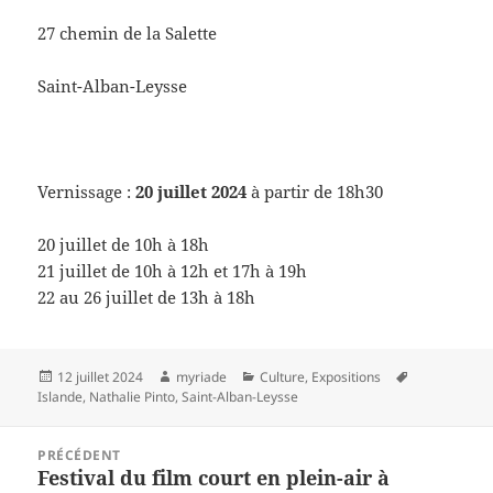
27 chemin de la Salette
Saint-Alban-Leysse
Vernissage :
20 juillet 2024
à partir de 18h30
20 juillet de 10h à 18h
21 juillet de 10h à 12h et 17h à 19h
22 au 26 juillet de 13h à 18h
Publié
Auteur
Catégories
Mots-
12 juillet 2024
myriade
Culture
,
Expositions
le
clés
Islande
,
Nathalie Pinto
,
Saint-Alban-Leysse
Navigation
PRÉCÉDENT
de
Festival du film court en plein-air à
Article
l’article