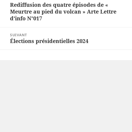
de
Rediffusion des quatre épisodes de «
Article
l’article
Meurtre au pied du volcan » Arte Lettre
précédent :
d’info N°017
SUIVANT
Élections présidentielles 2024
Article
suivant :