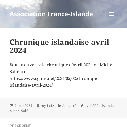
Association France-Islande
MENU
ET
WIDGETS
Chronique islandaise avril
2024
Vous trouverez la chronique d’avril 2024 de Michel
Sallé ici :
https://www.sg-ms.net/2024/05/02/chronique-
islandaise-avril-2024/
Publié
Auteur
Catégories
Mots-
2 mai 2024
myriade
Actualité
avril 2024
,
Islande
,
le
clés
Michel Sallé
Navigation
PRÉCÉDENT