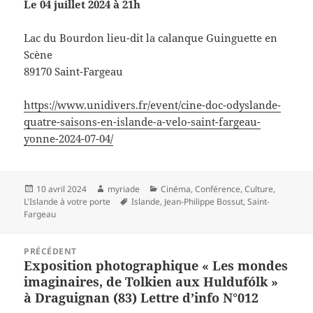
Le 04 juillet 2024 à 21h
Lac du Bourdon lieu-dit la calanque Guinguette en
Scène
89170 Saint-Fargeau
https://www.unidivers.fr/event/cine-doc-odyslande-
quatre-saisons-en-islande-a-velo-saint-fargeau-
yonne-2024-07-04/
Publié
Auteur
Catégories
10 avril 2024
myriade
Cinéma
,
Conférence
,
Culture
,
le
Mots-
L'Islande à votre porte
Islande
,
Jean-Philippe Bossut
,
Saint-
clés
Fargeau
Navigation
PRÉCÉDENT
de
Exposition photographique « Les mondes
Article
l’article
imaginaires, de Tolkien aux Huldufólk »
précédent :
à Draguignan (83) Lettre d’info N°012