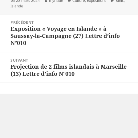
Publié
Auteur
Catégories
Mots-
28 mars 2024
myriade
Culture
,
Expositions
Binic
,
le
clés
Islande
Navigation
PRÉCÉDENT
de
Exposition « Voyage en Islande » à
Article
l’article
Saussay-la-Campagne (27) Lettre d’info
précédent :
N°010
SUIVANT
Projection de 2 films islandais à Marseille
Article
(13) Lettre d’info N°010
suivant :