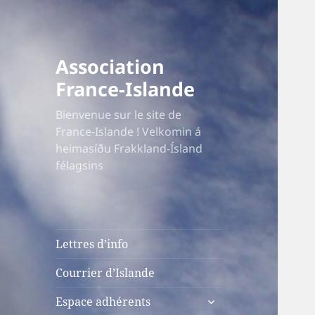
Association
France-Islande
Bienvenue sur le site de
France-Islande ! Velkomin á
heimasíðu Frakkland-Ísland
félagsins
Lettres d’info
Courrier d’Islande
ouvrir
Espace adhérents
le