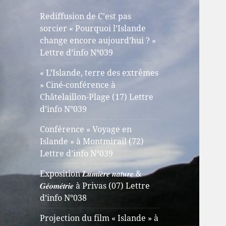
Rediffusion de C’est pas
sorcier « Pourquoi l’Islande
change encore aujourd’hui ? »
Lettre d’info N°039
« L’Islande, terre des extrêmes
» Ciné-conférence à
Châtelaillon-Plage (17) Lettre
d’info N°039
Conférence « Voyage en
Islande » à Montmirail (72)
Lettre d’info N°039
Exposition 𝑳𝒖𝒎𝒊𝒆̀𝒓𝒆 𝒏𝒂𝒕𝒖𝒓𝒆 &
𝑮𝒆́𝒐𝒎𝒆́𝒕𝒓𝒊𝒆 à Privas (07) Lettre
d’info N°038
Projection du film « Islande » à