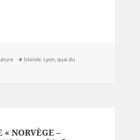
Mots-
rature
Islande
,
Lyon
,
quai du
clés
 « NORVÈGE –