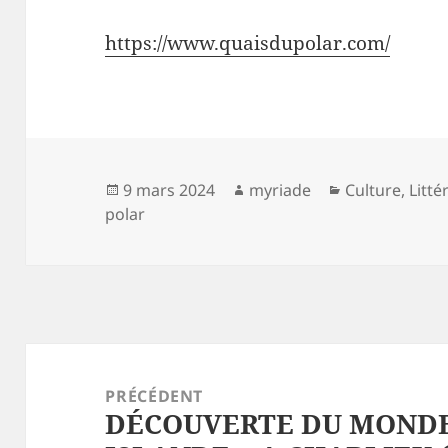
https://www.quaisdupolar.com/
Publié
Auteur
Catégories
9 mars 2024
myriade
Culture
,
Litté
le
polar
Navigation
de
PRÉCÉDENT
DÉCOUVERTE DU MONDE
l’article
Article