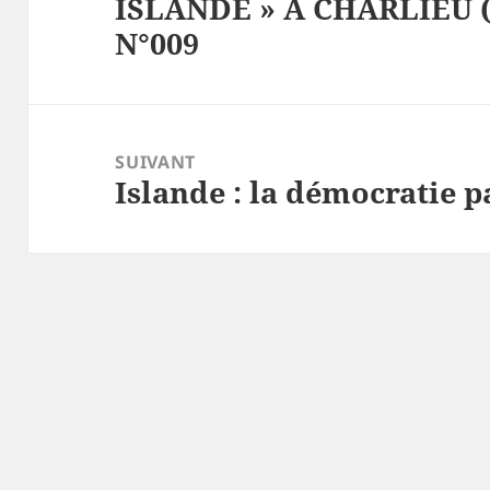
ISLANDE » A CHARLIEU (4
précédent :
N°009
SUIVANT
Islande : la démocratie p
Article
suivant :